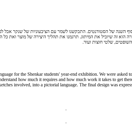
וף
השנה
של
הסטודנטים
.
התבקשנו
לשמר
עם
הציבעוניות
של
שנקר
אבל
לפ
רה
הוא
זה
שיוביל
את
המיתוג
.
תרגמנו
את תהליך היצירה של מוצר
ואת
כל
הס
השופטים
,
שלטי
חוצות
ועוד
.
anguage for the Shenkar students' year-end exhibition. We were asked t
 understand how much it requires and how much work it takes to get ther
ketches involved, into a pictorial language. The final design was expres