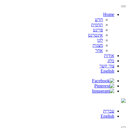
Home
חדש
תדמית
פרינט
אינטרנט
לוגו
מצגות
אחר
אודות
בלוג
צור קשר
English
עברית
English