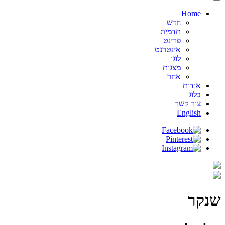
Home
חדש
תדמית
פרינט
אינטרנט
לוגו
מצגות
אחר
אודות
בלוג
צור קשר
English
שנקר