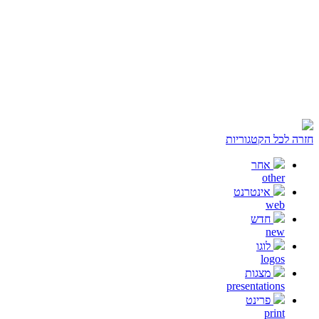
חזרה לכל הקטגוריות
אחר
other
אינטרנט
web
חדש
new
לוגו
logos
מצגות
presentations
פרינט
print