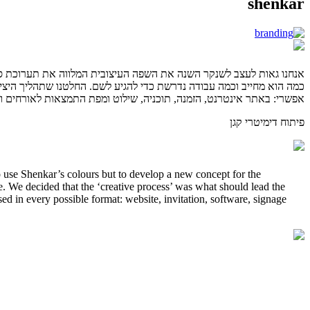
shenkar
אנחנו
גאות
לעצב
לשנקר
השנה
את
השפה
העיצובית
המלווה
את
תערוכת
ס
כמה הוא מחייב וכמה
עבודה
נדרשת
כדי
להגיע
לשם
.
החלטנו
שתהליך
היצי
אפשרי
:
באתר
אינטרנט
,
הזמנה
,
תוכניה
,
שילוט
ומפת
התמצאות
לאורחים
ו
פיתוח דימיטרי קגן
o use Shenkar’s colours but to develop a new concept for the
e. We decided that the ‘creative process’ was what should lead the
sed in every possible format: website, invitation, software, signage